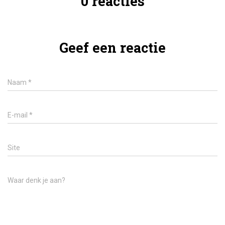
0 reacties
Geef een reactie
Naam
*
E-mail
*
Site
Waar denk je aan?