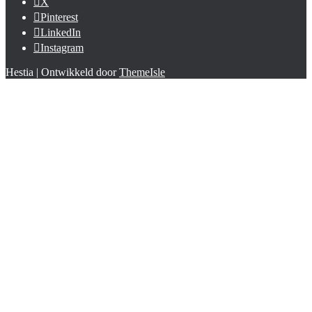
X
Pinterest
LinkedIn
Instagram
Hestia | Ontwikkeld door
ThemeIsle