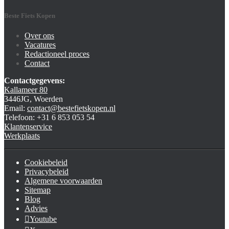
Beste Fiets Kopen
Over ons
Vacatures
Redactioneel proces
Contact
Contactgegevens:
Kallameer 80
3446JG, Woerden
Email:
contact@bestefietskopen.nl
Telefoon: +31 6 853 053 54
Klantenservice
Werkplaats
Cookiebeleid
Privacybeleid
Algemene voorwaarden
Sitemap
Blog
Advies
Youtube