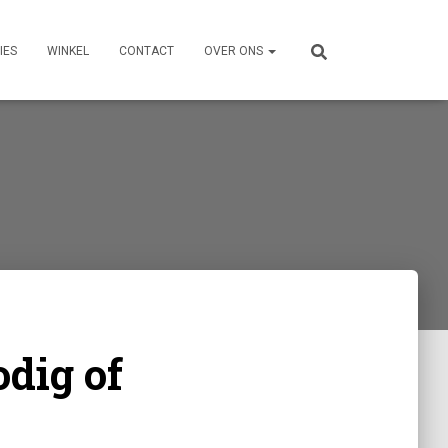
IES
WINKEL
CONTACT
OVER ONS
odig of