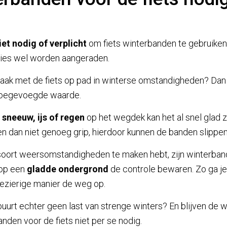
niet nodig of verplicht
om fiets winterbanden te gebruiken. 
aties wel worden aangeraden.
 vaak met de fiets op pad in winterse omstandigheden? Dan 
toegevoegde waarde.
l
sneeuw, ijs of regen
op het wegdek kan het al snel glad zi
dan niet genoeg grip, hierdoor kunnen de banden slippen e
 soort weersomstandigheden te maken hebt, zijn winterband
 op een
gladde ondergrond
de controle bewaren. Zo ga j
ezierige manier de weg op.
e buurt echter geen last van strenge winters? En blijven d
anden voor de fiets niet per se nodig.