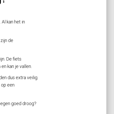
Al kan het in
zijn de
jn. De fiets
n kan je vallen.
en dus extra veilig.
e op een
e wegen goed droog?