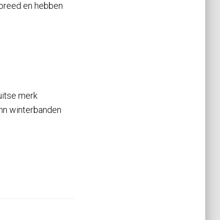
 breed en hebben
Duitse merk
ann winterbanden