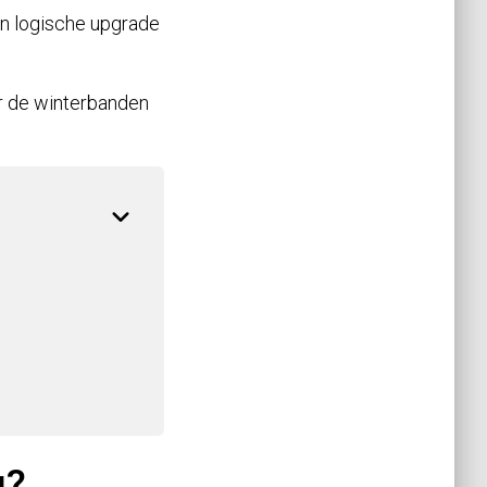
en logische upgrade
ver de winterbanden
g?