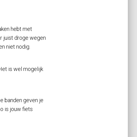
aken hebt met
er juist droge wegen
n niet nodig.
et is wel mogelijk
 De banden geven je
 is jouw fiets