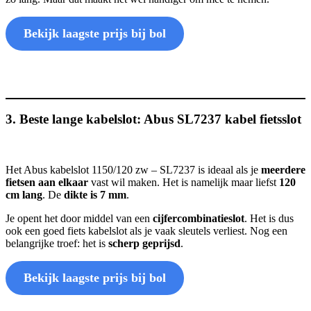
Bekijk laagste prijs bij bol
3. Beste lange kabelslot: Abus SL7237 kabel fietsslot
Het Abus kabelslot 1150/120 zw – SL7237 is ideaal als je
meerdere
fietsen aan elkaar
vast wil maken. Het is namelijk maar liefst
120
cm lang
. De
dikte is 7 mm
.
Je opent het door middel van een
cijfercombinatieslot
. Het is dus
ook een goed fiets kabelslot als je vaak sleutels verliest. Nog een
belangrijke troef: het is
scherp geprijsd
.
Bekijk laagste prijs bij bol