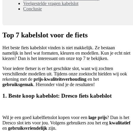
Veelgestelde vragen kabelslot
Conclusie
Top 7 kabelslot voor de fiets
Het beste fiets kabelslot vinden is niet makkelijk. Ze bestaan
namelijk in heel wat formaten, kleuren en modellen. Kun je echt niet
kiezen? Dan is het interessant om onze top 7 te bekijken.
Voor iedere fietser is er het geschikte slot, want wij zochten
verschillende modellen uit. Tijdens onze zoektocht hielden wij ook
rekening met de
prijs-kwaliteitsverhouding
en het
gebruiksgemak
. Hieronder vind je de resultaten!
1. Beste koop kabelslot: Dresco fiets kabelslot
Wil je een goed kabelfietsslot kopen voor een
lage prijs
? Dan is het
Dresco slot iets voor jou. Volgens gebruikers zou het erg
kwalitatief
en
gebruiksvriendelijk
zijn.