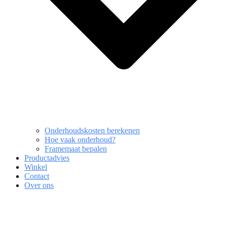
Onderhoudskosten berekenen
Hoe vaak onderhoud?
Framemaat bepalen
Productadvies
Winkel
Contact
Over ons