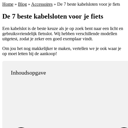
Home
»
Blog
»
Accessoires
»
De 7 beste kabelsloten voor je fiets
De 7 beste kabelsloten voor je fiets
Een kabelslot is de beste keuze als je op zoek bent naar een licht en
gebruiksvriendelijk fietsslot. Wij hebben verschillende modellen
uitgetest, zodat je zeker een goed exemplaar vindt.
Om jou het nog makkelijker te maken, vertellen we je ook waar je
op moet letten bij de aankoop!
Inhoudsopgave