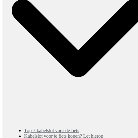
Top 7 kabelslot voor de fiets
Kabelslot voor je fiets kopen? Let hierop