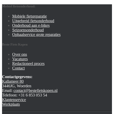
Mobiel fietsonderhoud:
Mobiele fietsreparatie
Uitgebreid fietsonderhoud
Onderhoud aan e-bikes
Seizoensonderhoud
Ophaalservice grote reparaties
Beste Fiets Kopen
Over ons
Vacatures
Redactioneel proces
Contact
Contactgegevens:
Kallameer 80
3446JG, Woerden
Email:
contact@bestefietskopen.nl
Telefoon: +31 6 853 053 54
Klantenservice
Werkplaats