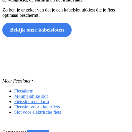
Zo ben je er zeker van dat je een kabelslot uitkiest die je fiets
optimaal beschermt!
Bekijk onze kabelsloten
Meer fietssloten:
Fietsalarm
Mountainbike slot
Fietsslot met alarm
Fietsslot voor kinderfiets
Slot voor elektrische fiets