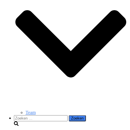
Team
Zoeken
naar: