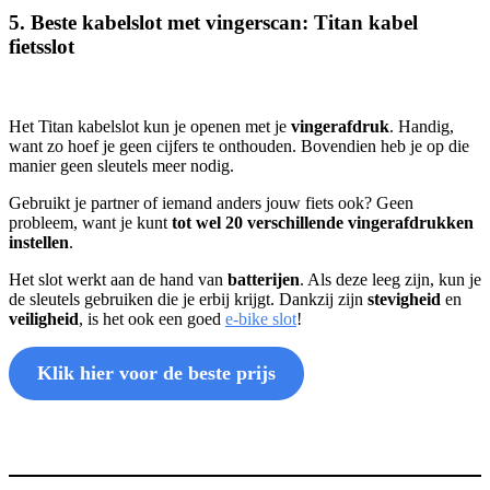
5. Beste kabelslot met vingerscan: Titan kabel
fietsslot
Het Titan kabelslot kun je openen met je
vingerafdruk
. Handig,
want zo hoef je geen cijfers te onthouden. Bovendien heb je op die
manier geen sleutels meer nodig.
Gebruikt je partner of iemand anders jouw fiets ook? Geen
probleem, want je kunt
tot wel 20 verschillende vingerafdrukken
instellen
.
Het slot werkt aan de hand van
batterijen
. Als deze leeg zijn, kun je
de sleutels gebruiken die je erbij krijgt. Dankzij zijn
stevigheid
en
veiligheid
, is het ook een goed
e-bike slot
!
Klik hier voor de beste prijs