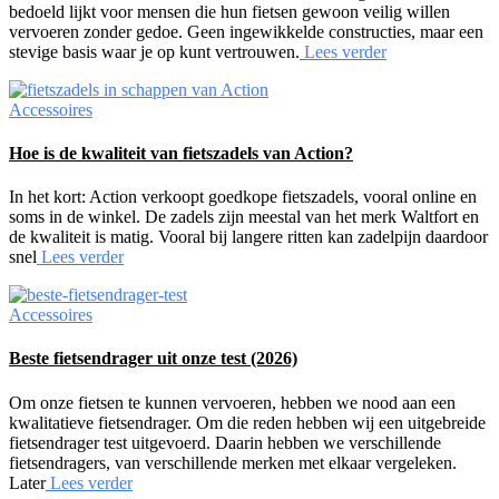
bedoeld lijkt voor mensen die hun fietsen gewoon veilig willen
vervoeren zonder gedoe. Geen ingewikkelde constructies, maar een
stevige basis waar je op kunt vertrouwen.
Lees verder
Accessoires
Hoe is de kwaliteit van fietszadels van Action?
In het kort: Action verkoopt goedkope fietszadels, vooral online en
soms in de winkel. De zadels zijn meestal van het merk Waltfort en
de kwaliteit is matig. Vooral bij langere ritten kan zadelpijn daardoor
snel
Lees verder
Accessoires
Beste fietsendrager uit onze test (2026)
Om onze fietsen te kunnen vervoeren, hebben we nood aan een
kwalitatieve fietsendrager. Om die reden hebben wij een uitgebreide
fietsendrager test uitgevoerd. Daarin hebben we verschillende
fietsendragers, van verschillende merken met elkaar vergeleken.
Later
Lees verder