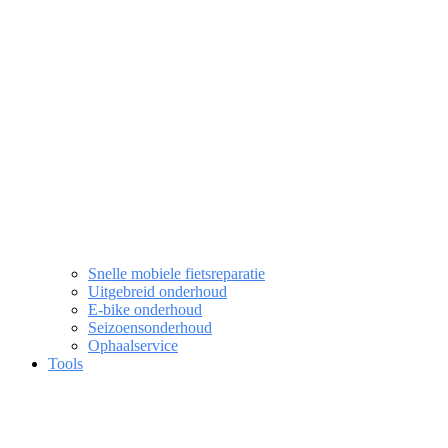
Snelle mobiele fietsreparatie
Uitgebreid onderhoud
E-bike onderhoud
Seizoensonderhoud
Ophaalservice
Tools