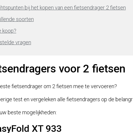
tspunten bij het kopen van een fietsendrager 2 fietsen
illende soorten
e koop?
stelde vragen
tsendragers voor 2 fietsen
beste fietsendrager om 2 fietsen mee te vervoeren?
rige test en vergeleken alle fietsendragers op de belangrij
jouw beste mogelijkheden:
asyFold XT 933