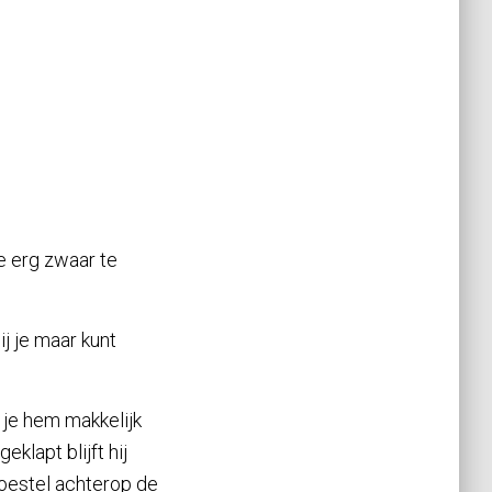
ie erg zwaar te
j je maar kunt
 je hem makkelijk
klapt blijft hij
toestel achterop de