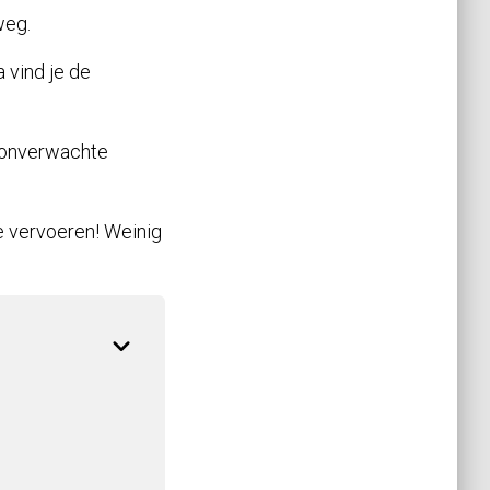
weg.
 vind je de
e onverwachte
te vervoeren! Weinig