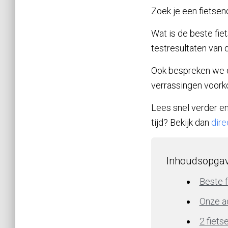
Zoek je een fietsen
Wat is de beste fie
testresultaten van 
Ook bespreken we d
verrassingen voork
Lees snel verder en
tijd? Bekijk dan
dire
Inhoudsopga
Beste f
Onze a
2 fiets