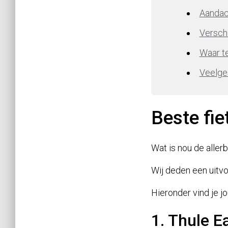
Aandach
Versch
Waar t
Veelge
Beste fie
Wat is nou de aller
Wij deden een uitvoe
Hieronder vind je 
1. Thule E