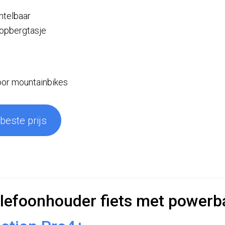
ntelbaar
n opbergtasje
oor mountainbikes
 beste prijs
elefoonhouder fiets met powerb