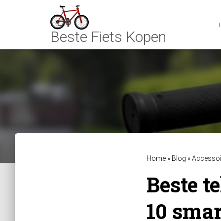
Home
»
Blog
»
Accessoi
Beste t
10 sma