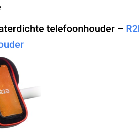
e
aterdichte telefoonhouder –
R2
ouder