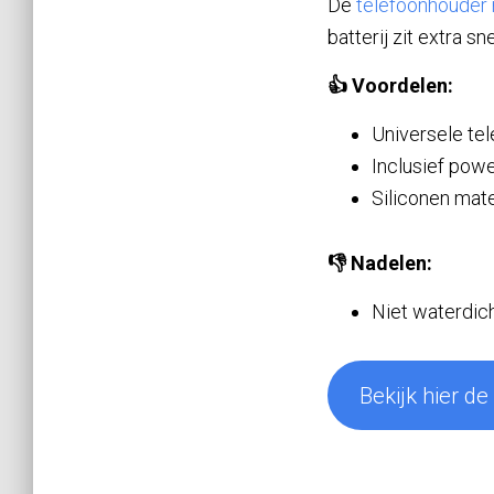
De
telefoonhouder
batterij zit extra sne
👍 Voordelen:
Universele te
Inclusief pow
Siliconen mate
👎 Nadelen:
Niet waterdic
Bekijk hier de