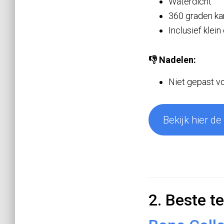
Waterdicht
360 graden ka
Inclusief klei
👎 Nadelen:
Niet gepast v
Bekijk hier de
2. Beste t