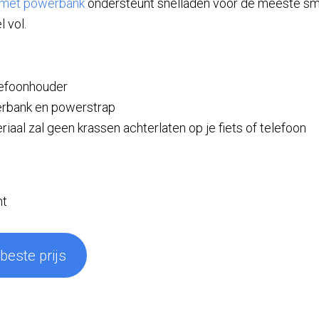
 met powerbank
ondersteunt snelladen voor de meeste sm
l vol.
lefoonhouder
erbank en powerstrap
riaal zal geen krassen achterlaten op je fiets of telefoon
ht
 beste prijs