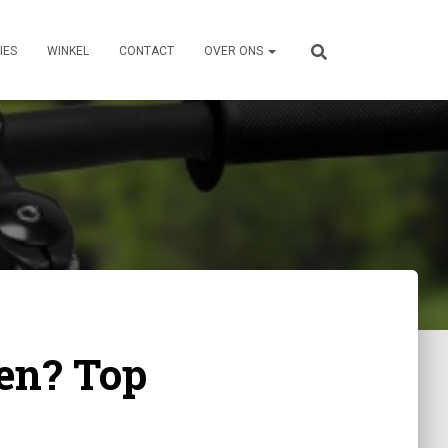
IES
WINKEL
CONTACT
OVER ONS
pen? Top