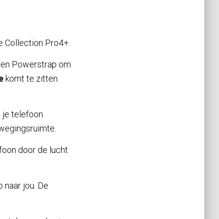
e Collection Pro4+.
 een Powerstrap om
ie
komt te zitten
 je telefoon
ewegingsruimte.
efoon door de lucht
o naar jou. De