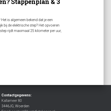
ren? Stappenplan & 3
 Het is algemeen bekend dat je een
k bij de elektrische step? Het opvoeren
-step rijdt maximaal 25 kilometer per uur,
Contactgegevens:
Kallameer 80
3446JG, Woerden