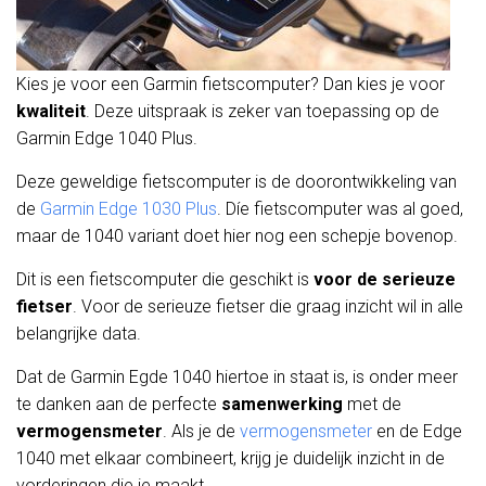
Kies je voor een Garmin fietscomputer? Dan kies je voor
kwaliteit
. Deze uitspraak is zeker van toepassing op de
Garmin Edge 1040 Plus.
Deze geweldige fietscomputer is de doorontwikkeling van
de
Garmin Edge 1030 Plus
. Díe fietscomputer was al goed,
maar de 1040 variant doet hier nog een schepje bovenop.
Dit is een fietscomputer die geschikt is
voor
de
serieuze
fietser
. Voor de serieuze fietser die graag inzicht wil in alle
belangrijke data.
Dat de Garmin Egde 1040 hiertoe in staat is, is onder meer
te danken aan de perfecte
samenwerking
met de
vermogensmeter
. Als je de
vermogensmeter
en de Edge
1040 met elkaar combineert, krijg je duidelijk inzicht in de
vorderingen die je maakt.