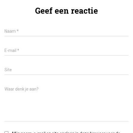
Geef een reactie
Naam
*
E-mail
*
Site
Waar denk je aan?