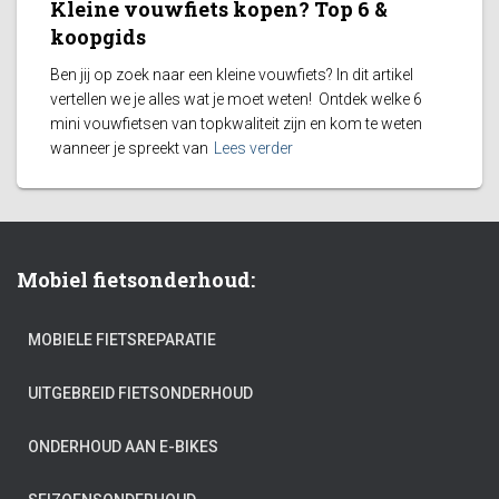
Kleine vouwfiets kopen? Top 6 &
koopgids
Ben jij op zoek naar een kleine vouwfiets? In dit artikel
vertellen we je alles wat je moet weten! Ontdek welke 6
mini vouwfietsen van topkwaliteit zijn en kom te weten
wanneer je spreekt van
Lees verder
Mobiel fietsonderhoud:
MOBIELE FIETSREPARATIE
UITGEBREID FIETSONDERHOUD
ONDERHOUD AAN E-BIKES