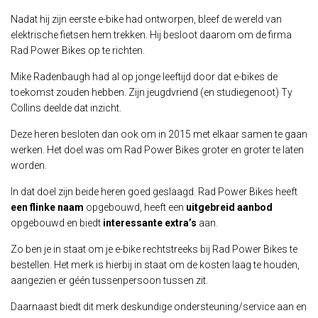
Nadat hij zijn eerste e-bike had ontworpen, bleef de wereld van
elektrische fietsen hem trekken. Hij besloot daarom om de firma
Rad Power Bikes op te richten.
Mike Radenbaugh had al op jonge leeftijd door dat e-bikes de
toekomst zouden hebben. Zijn jeugdvriend (en studiegenoot) Ty
Collins deelde dat inzicht.
Deze heren besloten dan ook om in 2015 met elkaar samen te gaan
werken. Het doel was om Rad Power Bikes groter en groter te laten
worden.
In dat doel zijn beide heren goed geslaagd. Rad Power Bikes heeft
een flinke naam
opgebouwd, heeft een
uitgebreid aanbod
opgebouwd en biedt
interessante extra’s
aan.
Zo ben je in staat om je e-bike rechtstreeks bij Rad Power Bikes te
bestellen. Het merk is hierbij in staat om de kosten laag te houden,
aangezien er géén tussenpersoon tussen zit.
Daarnaast biedt dit merk deskundige ondersteuning/service aan en